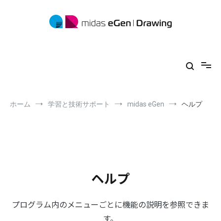
コ
ン
テ
ン
ツ
midas eGen
形状に制限がない一貫構造計算ソフトウェア
へ
ス
キ
ッ
プ
ホーム
学習と技術サポート
midas eGen
ヘルプ
ヘルプ
プログラム内のメニューごとに機能の説明を参照できま
す。