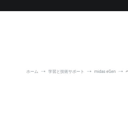
コ
ン
テ
ン
ツ
へ
ス
キ
ッ
プ
ホーム
学習と技術サポート
midas eGen