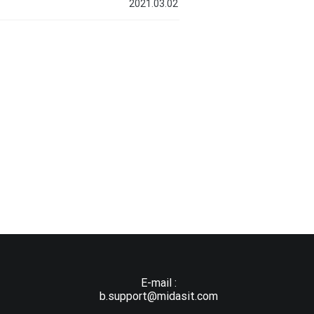
2021.03.02
E-mail :
b.support@midasit.com