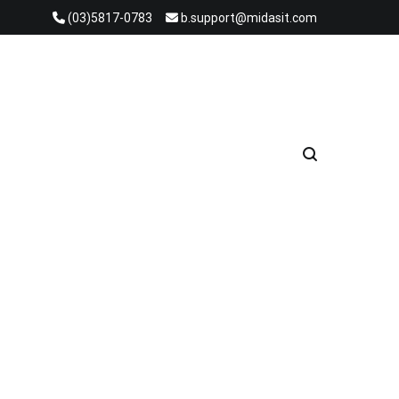
(03)5817-0783
b.support@midasit.com