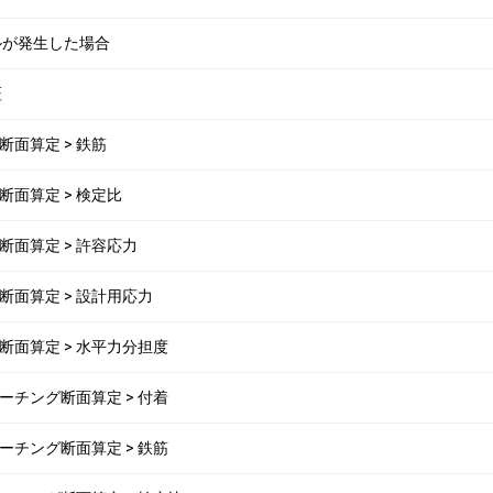
ブルが発生した場合
証
.杭断面算定 > 鉄筋
6.杭断面算定 > 検定比
6.杭断面算定 > 許容応力
6.杭断面算定 > 設計用応力
6.杭断面算定 > 水平力分担度
5.フーチング断面算定 > 付着
5.フーチング断面算定 > 鉄筋