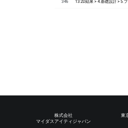
346
13.2D結果 > 4.基礎設計 >
株式会社
東
マイダスアイティジャパン