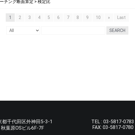
 5.フーチング断面算定 > 検定比
1
2
3
4
5
6
7
8
9
10
»
Last
SEARCH
京都千代田区外神田5-3-1
TEL :
03-5817-0783
FAX:
03-5817-0780
秋葉原OSビル6F-7F