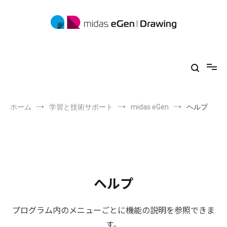
コ
ン
テ
ン
ツ
midas eGen
形状に制限がない一貫構造計算ソフトウェア
へ
ス
キ
ッ
プ
ホーム
学習と技術サポート
midas eGen
ヘルプ
ヘルプ
プログラム内のメニューごとに機能の説明を参照できま
す。