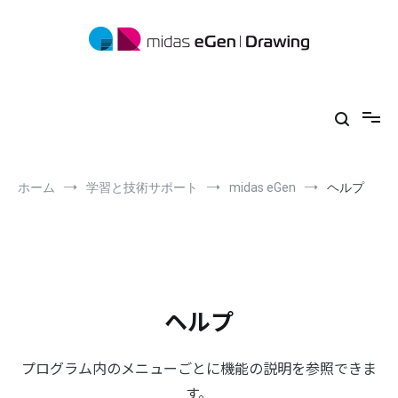
コ
ン
テ
ン
ツ
midas eGen
形状に制限がない一貫構造計算ソフトウェア
へ
ス
キ
ッ
プ
ホーム
学習と技術サポート
midas eGen
ヘルプ
ヘルプ
プログラム内のメニューごとに機能の説明を参照できま
す。