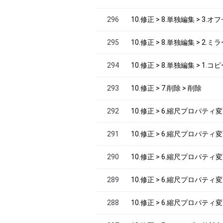
296
10.修正 > 8.単独編集 > 3.
295
10.修正 > 8.単独編集 > 2.ミ
294
10.修正 > 8.単独編集 > 1.コ
293
10.修正 > 7.削除 > 削除
292
10.修正 > 6.縮尺プロパティ
291
10.修正 > 6.縮尺プロパティ変更
290
10.修正 > 6.縮尺プロパテ
289
10.修正 > 6.縮尺プロパテ
288
10.修正 > 6.縮尺プロパティ変更