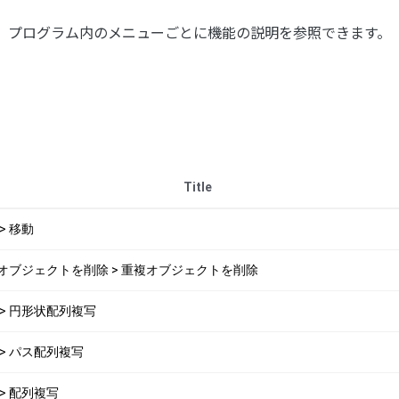
プログラム内のメニューごとに機能の説明を参照できます。
Title
 > 移動
5.重複オブジェクトを削除 > 重複オブジェクトを削除
配列 > 円形状配列複写
配列 > パス配列複写
列 > 配列複写