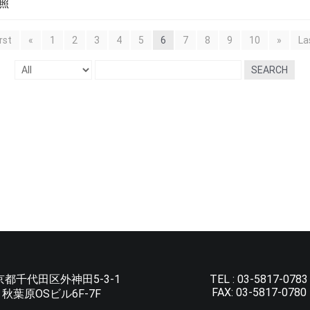
参照
irst
«
1
2
3
4
5
6
7
8
9
10
»
La
SEARCH
京都千代田区外神田5-3-1
TEL :
03-5817-0783
FAX:
03-5817-0780
秋葉原OSビル6F-7F