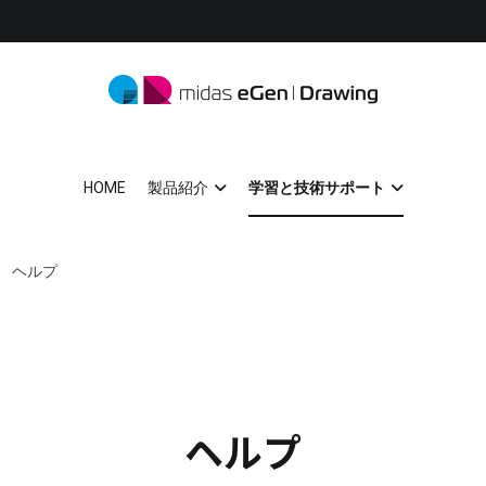
midas eGen
形状に制限がない一貫構造計算ソフトウェア
HOME
製品紹介
学習と技術サポート
ヘルプ
ヘルプ