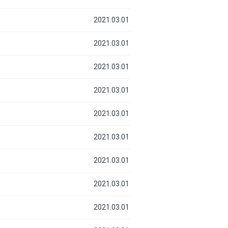
2021.03.01
2021.03.01
2021.03.01
2021.03.01
2021.03.01
2021.03.01
2021.03.01
2021.03.01
2021.03.01