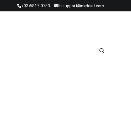
(03)5817-0783
b.support@midasit.com