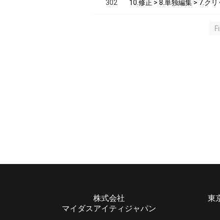
302
10.修正 > 8.単独編集 >
F
株式会社
東
マイダスアイティジャパン