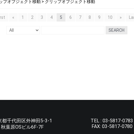
 7.クリップオブジェクト移動 > クリップオブジェクト移動
irst
«
1
2
3
4
5
6
7
8
9
10
»
La
SEARCH
京都千代田区外神田5-3-1
TEL :
03-5817-0783
FAX:
03-5817-0780
秋葉原OSビル6F-7F