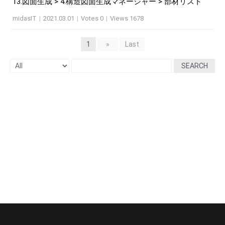
13.図面生成 > 4.構造図面生成マネージャー > 部材リスト
midasIT
|
2021.03.01
|
Votes 0
|
Views 1678
1
»
Last
SEARCH