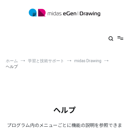
コ
ン
テ
ン
ツ
midas eGen
形状に制限がない一貫構造計算ソフトウェア
へ
ス
キ
ッ
プ
ホーム
学習と技術サポート
midas Drawing
ヘルプ
ヘルプ
プログラム内のメニューごとに機能の説明を参照できま