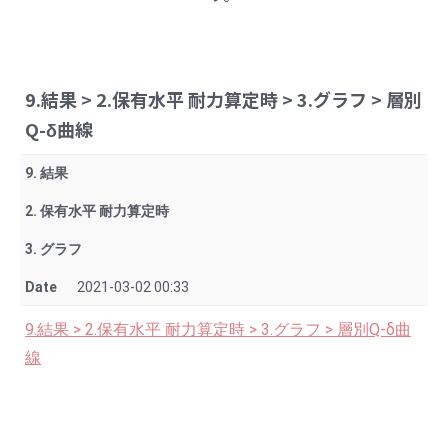
9.結果 > 2.保有水平 耐力算定時 > 3.グラフ > 層別
Q-δ曲線
9. 結果
2. 保有水平 耐力算定時
3. グラフ
Date
2021-03-02 00:33
9.結果 > 2.保有水平 耐力算定時 > 3.グラフ > 層別Q-δ曲
線