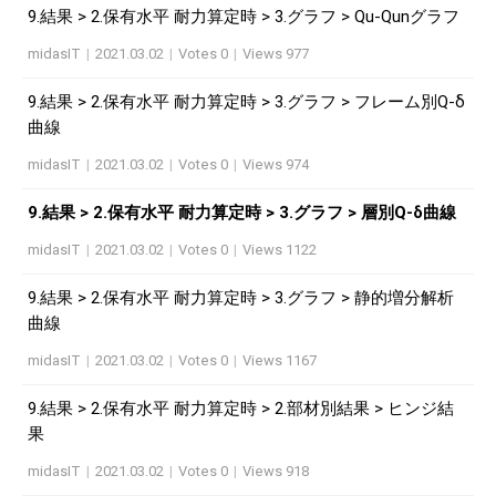
9.結果 > 2.保有水平 耐力算定時 > 3.グラフ > Qu-Qunグラフ
midasIT
|
2021.03.02
|
Votes 0
|
Views 977
9.結果 > 2.保有水平 耐力算定時 > 3.グラフ > フレーム別Q-δ
曲線
midasIT
|
2021.03.02
|
Votes 0
|
Views 974
9.結果 > 2.保有水平 耐力算定時 > 3.グラフ > 層別Q-δ曲線
midasIT
|
2021.03.02
|
Votes 0
|
Views 1122
9.結果 > 2.保有水平 耐力算定時 > 3.グラフ > 静的増分解析
曲線
midasIT
|
2021.03.02
|
Votes 0
|
Views 1167
9.結果 > 2.保有水平 耐力算定時 > 2.部材別結果 > ヒンジ結
果
midasIT
|
2021.03.02
|
Votes 0
|
Views 918