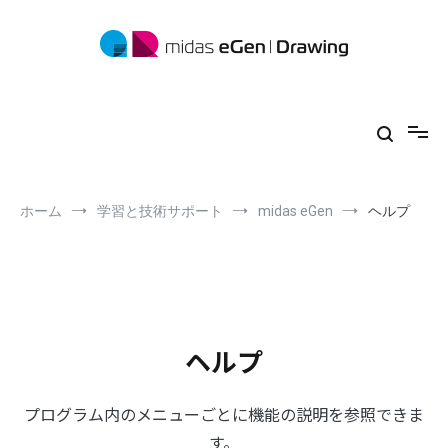
コ
ン
テ
ン
ツ
midas eGen
形状に制限がない一貫構造計算ソフトウェア
へ
ス
キ
ッ
プ
ホーム
学習と技術サポート
midas eGen
ヘルプ
ヘルプ
プログラム内のメニューごとに機能の説明を参照できま
す。