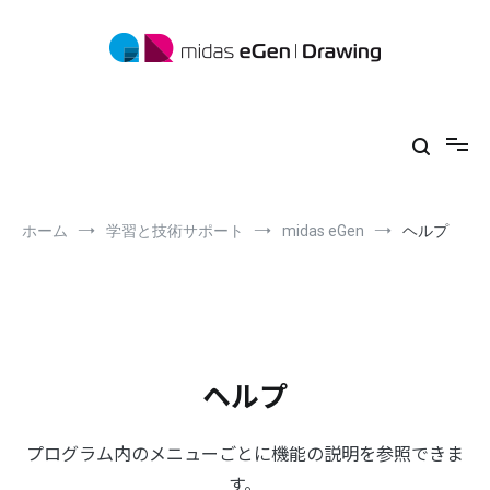
コ
ン
テ
ン
ツ
midas eGen
形状に制限がない一貫構造計算ソフトウェア
へ
ス
キ
ッ
プ
ホーム
学習と技術サポート
midas eGen
ヘルプ
ヘルプ
プログラム内のメニューごとに機能の説明を参照できま
す。