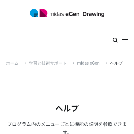
コ
ン
テ
ン
ツ
midas eGen
形状に制限がない一貫構造計算ソフトウェア
へ
ス
キ
ッ
プ
ホーム
学習と技術サポート
midas eGen
ヘルプ
ヘルプ
プログラム内のメニューごとに機能の説明を参照できま
す。