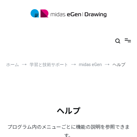
コ
ン
テ
ン
ツ
midas eGen
形状に制限がない一貫構造計算ソフトウェア
へ
ス
キ
ッ
プ
ホーム
学習と技術サポート
midas eGen
ヘルプ
ヘルプ
プログラム内のメニューごとに機能の説明を参照できま
す。