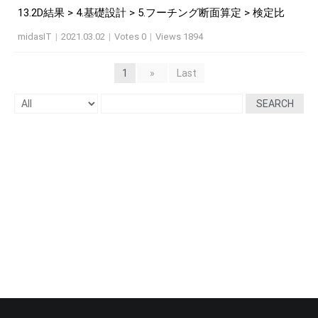
13.2D結果 > 4.基礎設計 > 5.フーチング断面算定 > 検定比
midasIT
|
2021.03.02
|
Votes 0
|
Views 1894
1
»
Last
SEARCH