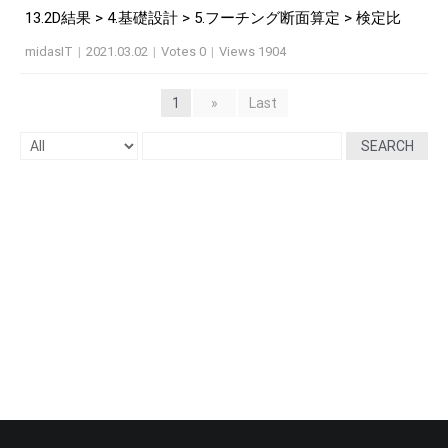
13.2D結果 > 4.基礎設計 > 5.フーチング断面算定 > 検定比
midasIT
|
2021.03.02
|
Votes 0
|
Views 1904
1
»
Last
SEARCH