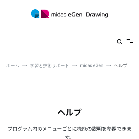
コ
ン
テ
ン
ツ
midas eGen
形状に制限がない一貫構造計算ソフトウェア
へ
ス
キ
ッ
プ
ホーム
学習と技術サポート
midas eGen
ヘルプ
ヘルプ
プログラム内のメニューごとに機能の説明を参照できま
す。