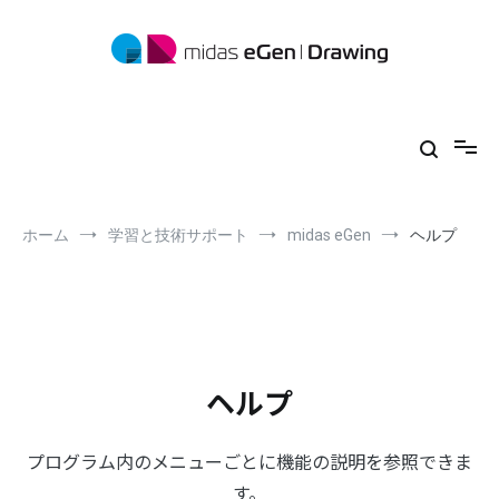
コ
ン
テ
ン
ツ
midas eGen
形状に制限がない一貫構造計算ソフトウェア
へ
ス
キ
ッ
プ
ホーム
学習と技術サポート
midas eGen
ヘルプ
ヘルプ
プログラム内のメニューごとに機能の説明を参照できま
す。