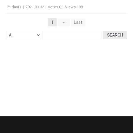
midasIT
|
2021.03.02
|
Votes 0
|
Views 1901
1
»
Last
SEARCH