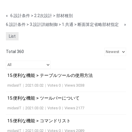
«
6.設計条件 > 2.2次設計 > 部材種別
6.設計条件 > 3.設計詳細制御 > 1.共通 > 断面算定省略部材指定
»
List
Total 360
15.便利な機能 > テーブルツールの使用方法
midasIT
|
2021.03.02
|
Votes 0
|
Views 3038
15.便利な機能 > ツールバーについて
midasIT
|
2021.03.02
|
Votes 0
|
Views 2177
15.便利な機能 > コマンドリスト
midasIT
|
2021.03.02
|
Votes 0
|
Views 2089