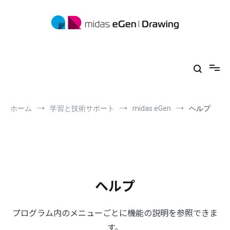
コ
ン
テ
ン
ツ
midas eGen
形状に制限がない一貫構造計算ソフトウェア
へ
ス
キ
ッ
プ
ホーム
学習と技術サポート
midas eGen
ヘルプ
ヘルプ
プログラム内のメニューごとに機能の説明を参照できま
す。