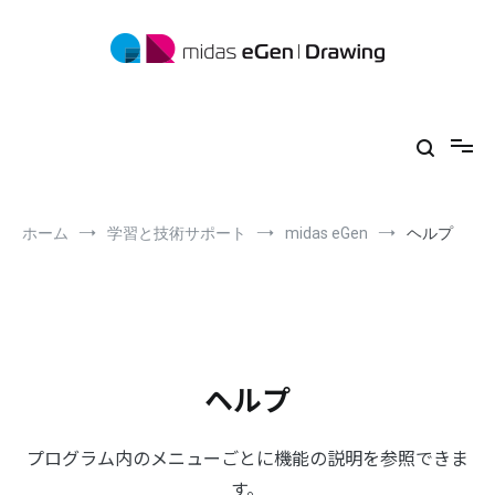
コ
ン
テ
ン
ツ
midas eGen
形状に制限がない一貫構造計算ソフトウェア
へ
ス
キ
ッ
プ
ホーム
学習と技術サポート
midas eGen
ヘルプ
ヘルプ
プログラム内のメニューごとに機能の説明を参照できま
す。