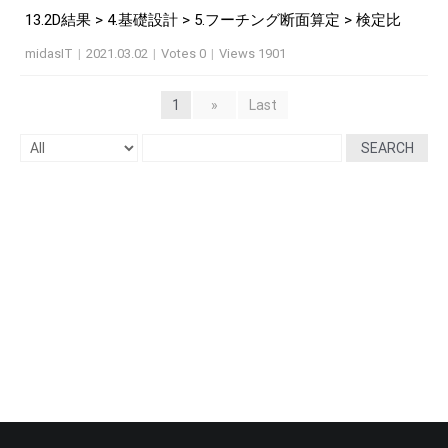
13.2D結果 > 4.基礎設計 > 5.フーチング断面算定 > 検定比
midasIT
|
2021.03.02
|
Votes 0
|
Views 1901
1
»
Last
SEARCH