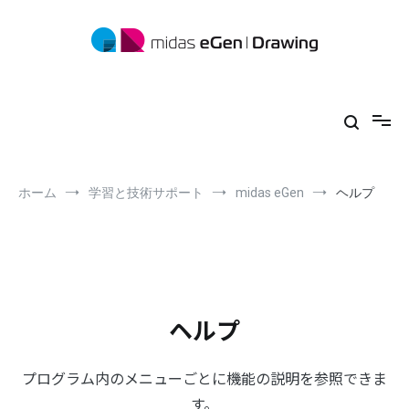
コ
ン
テ
ン
ツ
midas eGen
形状に制限がない一貫構造計算ソフトウェア
へ
ス
キ
ッ
プ
ホーム
学習と技術サポート
midas eGen
ヘルプ
ヘルプ
プログラム内のメニューごとに機能の説明を参照できま
す。