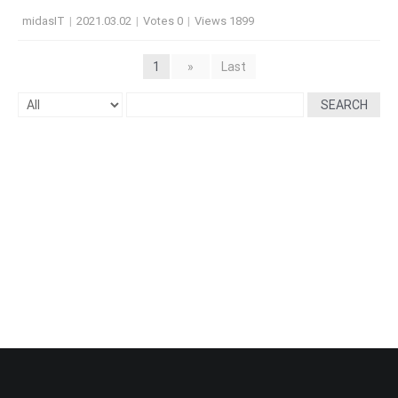
midasIT
|
2021.03.02
|
Votes 0
|
Views 1899
1
»
Last
SEARCH