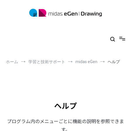
コ
ン
テ
ン
ツ
midas eGen
形状に制限がない一貫構造計算ソフトウェア
へ
ス
キ
ッ
プ
ホーム
学習と技術サポート
midas eGen
ヘルプ
ヘルプ
プログラム内のメニューごとに機能の説明を参照できま
す。