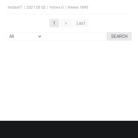
midasIT
|
2021.03.02
|
Votes 0
|
Views 1895
1
»
Last
SEARCH