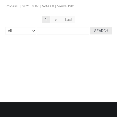
midasIT
|
2021.03.02
|
Votes 0
|
Views 1901
1
»
Last
SEARCH