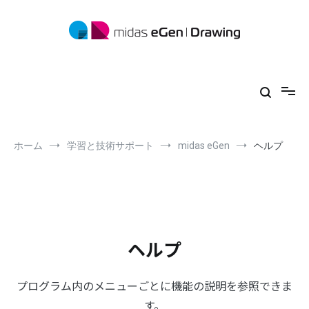
コ
ン
テ
ン
ツ
midas eGen
形状に制限がない一貫構造計算ソフトウェア
へ
ス
キ
ッ
プ
ホーム
学習と技術サポート
midas eGen
ヘルプ
ヘルプ
プログラム内のメニューごとに機能の説明を参照できま
す。