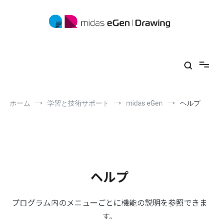
コ
ン
テ
ン
ツ
midas eGen
形状に制限がない一貫構造計算ソフトウェア
へ
ス
キ
ッ
プ
ホーム
学習と技術サポート
midas eGen
ヘルプ
ヘルプ
プログラム内のメニューごとに機能の説明を参照できま
す。