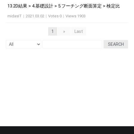
13.2D結果 > 4.基礎設計 > 5.フーチング断面算定 > 検定比
midasIT
|
2021.03.02
|
Votes 0
|
Views 1903
1
»
Last
SEARCH