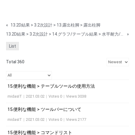
«
13.2D結果 > 3.2次設計 > 13.露出柱脚 > 露出柱脚
13.2D結果 > 3.2次設計 > 14.グラフ/テーブル結果 > 水平耐力/部材(群)種別
»
List
Total 360
15.便利な機能 > テーブルツールの使用方法
midasIT
|
2021.03.02
|
Votes 0
|
Views 3038
15.便利な機能 > ツールバーについて
midasIT
|
2021.03.02
|
Votes 0
|
Views 2177
15.便利な機能 > コマンドリスト