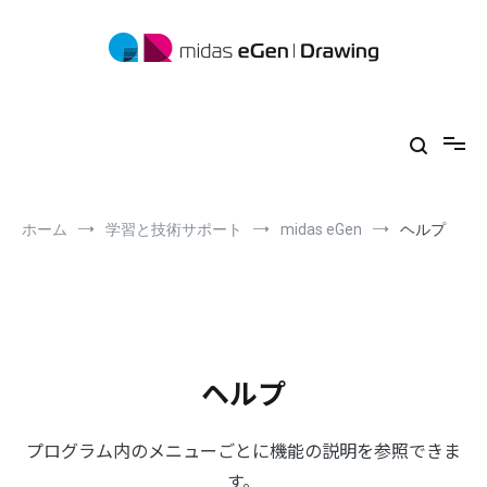
コ
ン
テ
ン
ツ
midas eGen
形状に制限がない一貫構造計算ソフトウェア
へ
ス
キ
ッ
プ
ホーム
学習と技術サポート
midas eGen
ヘルプ
ヘルプ
プログラム内のメニューごとに機能の説明を参照できま
す。