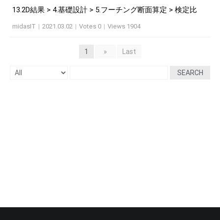
13.2D結果 > 4.基礎設計 > 5.フーチング断面算定 > 検定比
midasIT
|
2021.03.02
|
Votes 0
|
Views 1904
1
»
Last
SEARCH