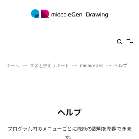
コ
ン
テ
ン
ツ
midas eGen
形状に制限がない一貫構造計算ソフトウェア
へ
ス
キ
ッ
プ
ホーム
学習と技術サポート
midas eGen
ヘルプ
ヘルプ
プログラム内のメニューごとに機能の説明を参照できま
す。