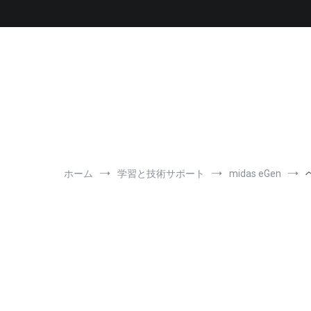
コ
ン
テ
ン
ツ
へ
ス
キ
ッ
プ
ホーム
学習と技術サポート
midas eGen