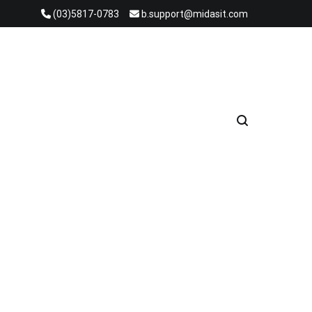
(03)5817-0783
b.support@midasit.com