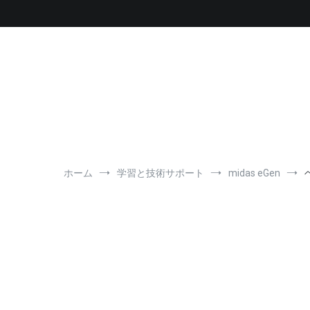
コ
ン
テ
ン
ツ
へ
ス
キ
ッ
プ
ホーム
学習と技術サポート
midas eGen