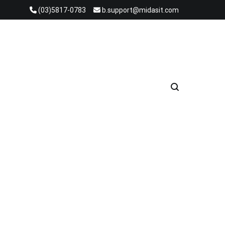
(03)5817-0783
b.support@midasit.com