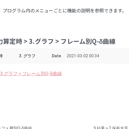
プログラム内のメニューごとに機能の説明を参照できます。
耐力算定時 > 3.グラフ > フレーム別Q-δ曲線
時
3. グラフ
Date
2021-03-02 00:34
> 3.グラフ > フレーム別Q-δ曲線
ラフ > 層別Q-δ曲線
9.結果 > 2.保有水平