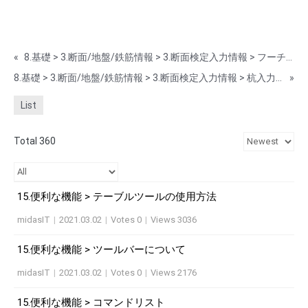
«
8.基礎 > 3.断面/地盤/鉄筋情報 > 3.断面検定入力情報 > フーチング入力情報：べた基礎
8.基礎 > 3.断面/地盤/鉄筋情報 > 3.断面検定入力情報 > 杭入力情報：現場打ち杭
»
List
Total 360
15.便利な機能 > テーブルツールの使用方法
midasIT
|
2021.03.02
|
Votes 0
|
Views 3036
15.便利な機能 > ツールバーについて
midasIT
|
2021.03.02
|
Votes 0
|
Views 2176
15.便利な機能 > コマンドリスト