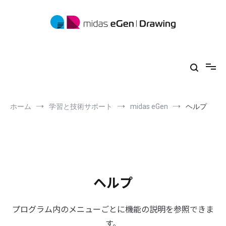
コ
ン
テ
ン
ツ
midas eGen
形状に制限がない一貫構造計算ソフトウェア
へ
ス
キ
ッ
プ
ホーム
学習と技術サポート
midas eGen
ヘルプ
ヘルプ
プログラム内のメニューごとに機能の説明を参照できま
す。