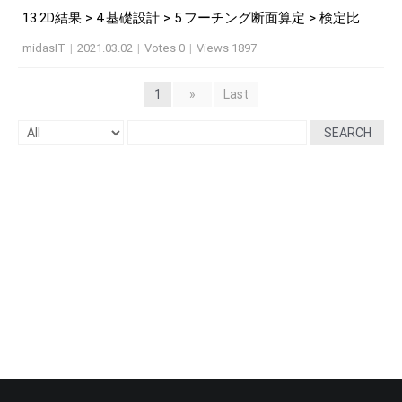
13.2D結果 > 4.基礎設計 > 5.フーチング断面算定 > 検定比
midasIT
|
2021.03.02
|
Votes 0
|
Views 1897
1
»
Last
SEARCH