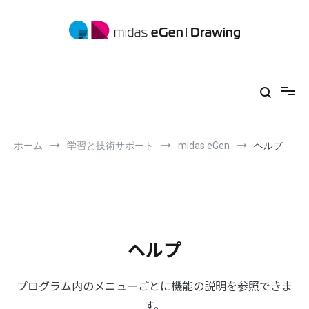
コ
ン
テ
ン
ツ
midas eGen
形状に制限がない一貫構造計算ソフトウェア
へ
ス
キ
ッ
プ
ホーム
学習と技術サポート
midas eGen
ヘルプ
ヘルプ
プログラム内のメニューごとに機能の説明を参照できま
す。