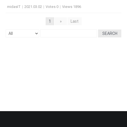
midasIT
|
2021.03.02
|
Votes 0
|
Views 1896
1
»
Last
SEARCH