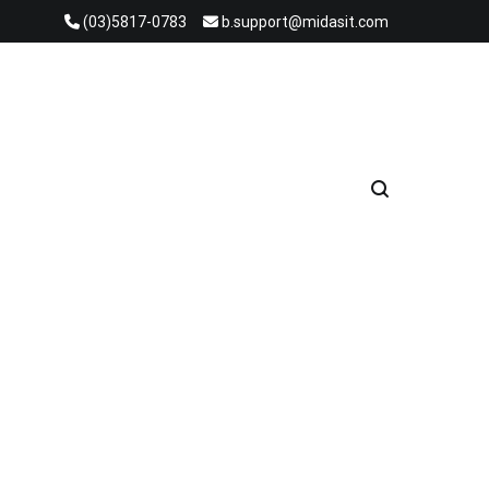
(03)5817-0783
b.support@midasit.com