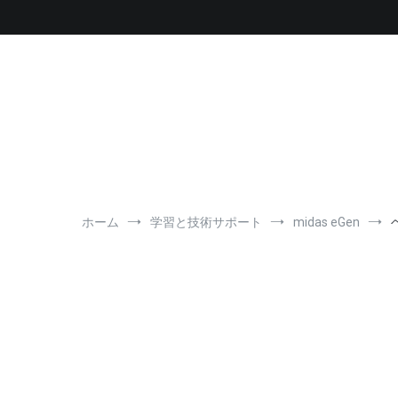
コ
ン
テ
ン
ツ
へ
ス
キ
ッ
プ
ホーム
学習と技術サポート
midas eGen