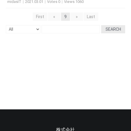
midasIT
|
2021.03.01
|
Votes 0
|
Views 1060
First
«
9
»
Last
SEARCH
株式会社