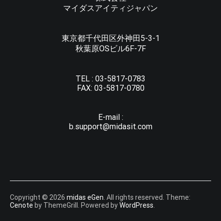
マイダスアイティジャパン
東京都千代田区外神田5-3-1
秋葉原OSビル6F-7F
TEL :
03-5817-0783
FAX:
03-5817-0780
E-mail :
b.support@midasit.com
Copyright © 2026
midas eGen
. All rights reserved. Theme:
Cenote
by ThemeGrill. Powered by
WordPress
.