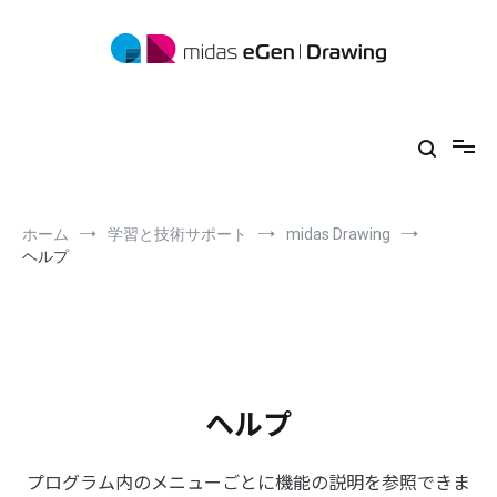
コ
ン
テ
ン
ツ
midas eGen
形状に制限がない一貫構造計算ソフトウェア
へ
ス
キ
ッ
プ
ホーム
学習と技術サポート
midas Drawing
ヘルプ
ヘルプ
プログラム内のメニューごとに機能の説明を参照できま