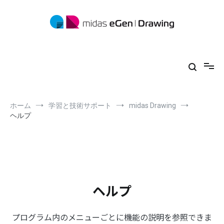
コ
ン
テ
ン
ツ
midas eGen
形状に制限がない一貫構造計算ソフトウェア
へ
ス
キ
ッ
プ
ホーム
学習と技術サポート
midas Drawing
ヘルプ
ヘルプ
プログラム内のメニューごとに機能の説明を参照できま