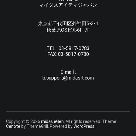
マイダスアイティジャパン
東京都千代田区外神田5-3-1
秋葉原OSビル6F-7F
TEL :
03-5817-0783
FAX:
03-5817-0780
E-mail :
b.support@midasit.com
Copyright © 2026
midas eGen
. All rights reserved. Theme:
Cenote
by ThemeGrill. Powered by
WordPress
.