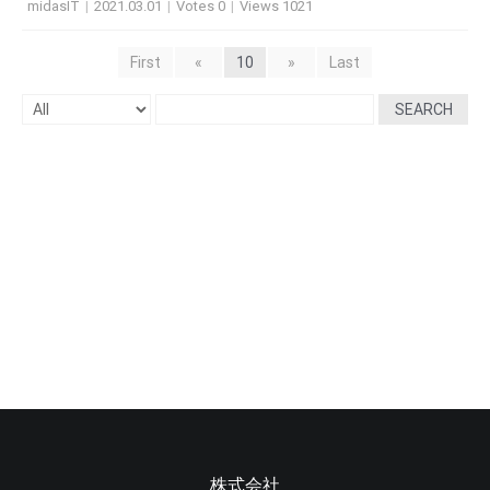
midasIT
|
2021.03.01
|
Votes 0
|
Views 1021
First
«
10
»
Last
SEARCH
株式会社