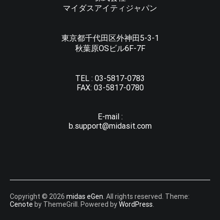
マイダスアイティジャパン
東京都千代田区外神田5-3-1
秋葉原OSビル6F-7F
TEL :
03-5817-0783
FAX:
03-5817-0780
E-mail :
b.support@midasit.com
Copyright © 2026
midas eGen
. All rights reserved. Theme:
Cenote
by ThemeGrill. Powered by
WordPress
.