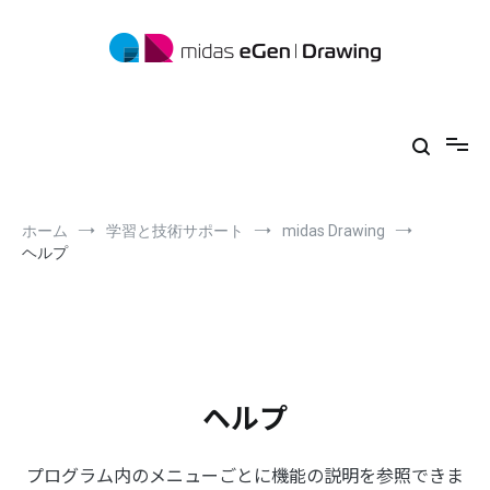
コ
ン
テ
ン
ツ
midas eGen
形状に制限がない一貫構造計算ソフトウェア
へ
ス
キ
ッ
プ
ホーム
学習と技術サポート
midas Drawing
ヘルプ
ヘルプ
プログラム内のメニューごとに機能の説明を参照できま