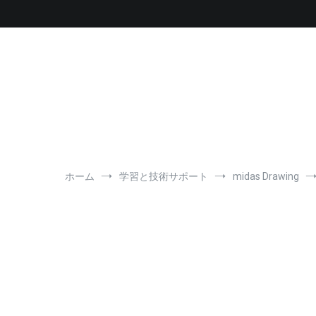
コ
ン
テ
ン
ツ
へ
ス
キ
ッ
プ
ホーム
学習と技術サポート
midas Drawing