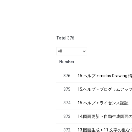
Total 376
Number
376
15.ヘルプ > midas Drawi
375
15.ヘルプ > プログラムアッ
374
15.ヘルプ > ライセンス認証
373
14.図面更新 > 自動生成図面
372
13.図面生成 > 11.文字の