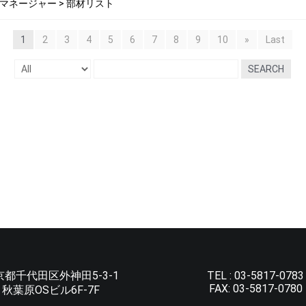
生成マネージャー > 部材リスト
1
2
3
4
5
6
7
8
9
10
»
Last
SEARCH
京都千代田区外神田5-3-1
TEL :
03-5817-0783
FAX:
03-5817-0780
秋葉原OSビル6F-7F