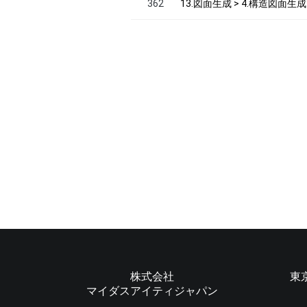
362
13.図面生成 > 4.構造図面
株式会社
東
マイダスアイティジャパン