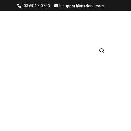
(03)5817-0783
b.support@midasit.com