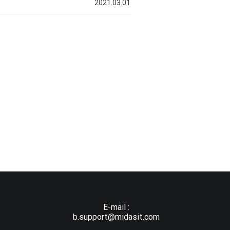
2021.03.01
E-mail :
b.support@midasit.com