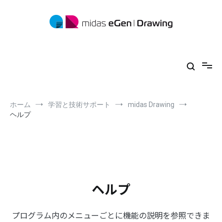
コ
ン
テ
ン
ツ
midas eGen
形状に制限がない一貫構造計算ソフトウェア
へ
ス
キ
ッ
プ
ホーム
学習と技術サポート
midas Drawing
ヘルプ
ヘルプ
プログラム内のメニューごとに機能の説明を参照できま