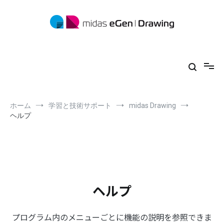
コ
ン
テ
ン
ツ
midas eGen
形状に制限がない一貫構造計算ソフトウェア
へ
ス
キ
ッ
プ
ホーム
学習と技術サポート
midas Drawing
ヘルプ
ヘルプ
プログラム内のメニューごとに機能の説明を参照できま