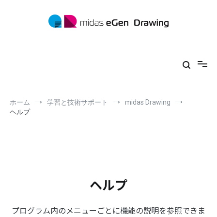
コ
ン
テ
ン
ツ
midas eGen
形状に制限がない一貫構造計算ソフトウェア
へ
ス
キ
ッ
プ
ホーム
学習と技術サポート
midas Drawing
ヘルプ
ヘルプ
プログラム内のメニューごとに機能の説明を参照できま