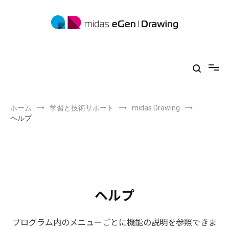
コ
ン
テ
ン
ツ
midas eGen
形状に制限がない一貫構造計算ソフトウェア
へ
ス
キ
ッ
プ
ホーム
学習と技術サポート
midas Drawing
ヘルプ
ヘルプ
プログラム内のメニューごとに機能の説明を参照できま