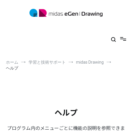
コ
ン
テ
ン
ツ
midas eGen
形状に制限がない一貫構造計算ソフトウェア
へ
ス
キ
ッ
プ
ホーム
学習と技術サポート
midas Drawing
ヘルプ
ヘルプ
プログラム内のメニューごとに機能の説明を参照できま