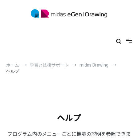
コ
ン
テ
ン
ツ
midas eGen
形状に制限がない一貫構造計算ソフトウェア
へ
ス
キ
ッ
プ
ホーム
学習と技術サポート
midas Drawing
ヘルプ
ヘルプ
プログラム内のメニューごとに機能の説明を参照できま