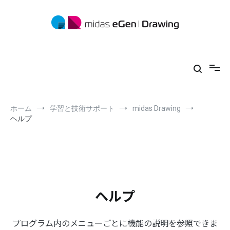
コ
ン
テ
ン
ツ
midas eGen
形状に制限がない一貫構造計算ソフトウェア
へ
ス
キ
ッ
プ
ホーム
学習と技術サポート
midas Drawing
ヘルプ
ヘルプ
プログラム内のメニューごとに機能の説明を参照できま