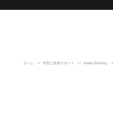
コ
ン
テ
ン
ツ
へ
ス
キ
ッ
プ
ホーム
学習と技術サポート
midas Drawing