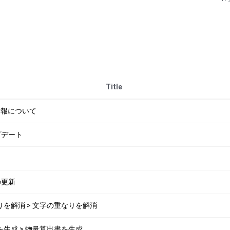
Title
ng 情報について
プデート
の更新
重なりを解消 > 文字の重なりを解消
書を生成 > 物量算出書を生成