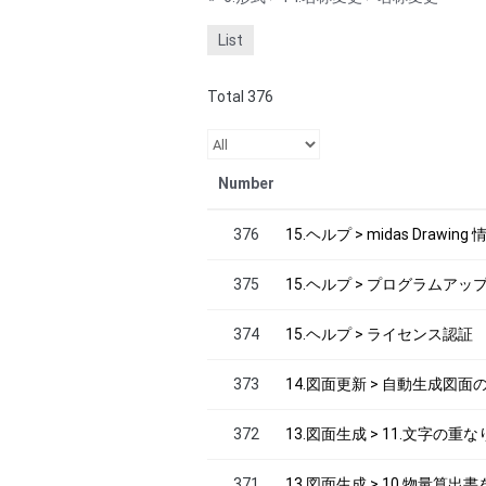
List
Total 376
Number
376
15.ヘルプ > midas Drawi
375
15.ヘルプ > プログラムアッ
374
15.ヘルプ > ライセンス認証
373
14.図面更新 > 自動生成図面
372
13.図面生成 > 11.文字の
371
13.図面生成 > 10.物量算出