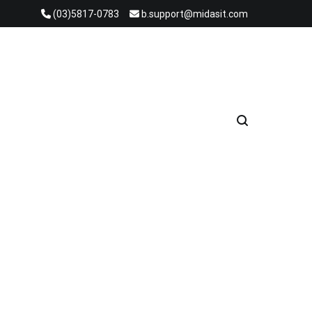
(03)5817-0783
b.support@midasit.com