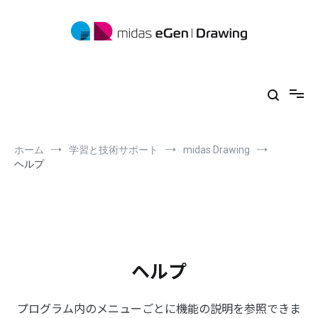
コ
ン
テ
ン
ツ
midas eGen
形状に制限がない一貫構造計算ソフトウェア
へ
ス
キ
ッ
プ
ホーム
学習と技術サポート
midas Drawing
ヘルプ
ヘルプ
プログラム内のメニューごとに機能の説明を参照できま