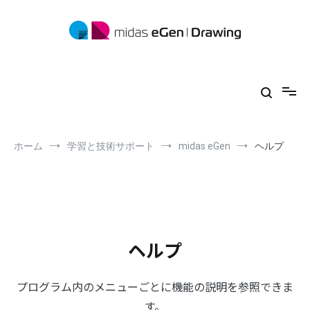
コ
ン
テ
ン
ツ
midas eGen
形状に制限がない一貫構造計算ソフトウェア
へ
ス
キ
ッ
プ
ホーム
学習と技術サポート
midas eGen
ヘルプ
ヘルプ
プログラム内のメニューごとに機能の説明を参照できま
す。