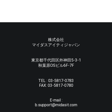
株式会社
マイダスアイティジャパン
東京都千代田区外神田5-3-1
秋葉原OSビル6F-7F
TEL :
03-5817-0783
FAX:
03-5817-0780
E-mail :
b.support@midasit.com