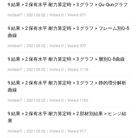
9.結果 > 2.保有水平 耐力算定時 > 3.グラフ > Qu-Qunグラフ
midasIT
|
2021.03.02
|
Votes 0
|
Views 971
9.結果 > 2.保有水平 耐力算定時 > 3.グラフ > フレーム別Q-δ
曲線
midasIT
|
2021.03.02
|
Votes 0
|
Views 973
9.結果 > 2.保有水平 耐力算定時 > 3.グラフ > 層別Q-δ曲線
midasIT
|
2021.03.02
|
Votes 0
|
Views 1118
9.結果 > 2.保有水平 耐力算定時 > 3.グラフ > 静的増分解析
曲線
midasIT
|
2021.03.02
|
Votes 0
|
Views 1165
9.結果 > 2.保有水平 耐力算定時 > 2.部材別結果 > ヒンジ結
果
midasIT
|
2021.03.02
|
Votes 0
|
Views 917