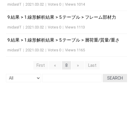
midasIT
|
2021.03.02
|
Votes 0
|
Views 1014
9.結果 > 1.線形解析結果 > 5.テーブル > フレーム部材力
midasIT
|
2021.03.02
|
Votes 0
|
Views 1113
9.結果 > 1.線形解析結果 > 5.テーブル > 層荷重/質量/重さ
midasIT
|
2021.03.02
|
Votes 0
|
Views 1165
First
«
8
»
Last
SEARCH