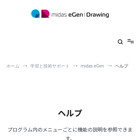
コ
ン
テ
ン
ツ
midas eGen
形状に制限がない一貫構造計算ソフトウェア
へ
ス
キ
ッ
プ
ホーム
学習と技術サポート
midas eGen
ヘルプ
ヘルプ
プログラム内のメニューごとに機能の説明を参照できま
す。