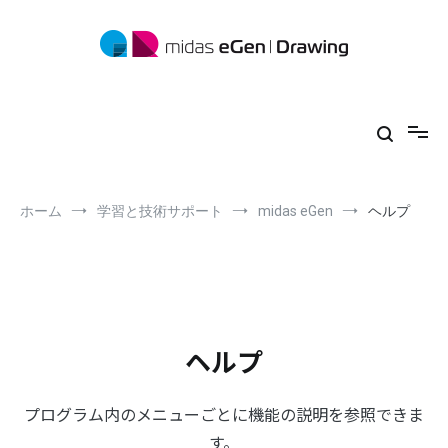
コ
ン
テ
ン
ツ
midas eGen
形状に制限がない一貫構造計算ソフトウェア
へ
ス
キ
ッ
プ
ホーム
学習と技術サポート
midas eGen
ヘルプ
ヘルプ
プログラム内のメニューごとに機能の説明を参照できま
す。