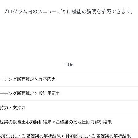
プログラム内のメニューごとに機能の説明を参照できます。
Title
 5.フーチング断面算定 > 許容応力
 5.フーチング断面算定 > 設計用応力
.支持力 > 支持力
 > 3.基礎梁の接地圧応力解析結果 > 基礎梁の接地圧応力解析結果
 > 2.付加応力による 基礎梁の解析結果 > 付加応力による 基礎梁の解析結果