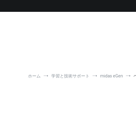
コ
ン
テ
ン
ツ
へ
ス
キ
ッ
プ
ホーム
学習と技術サポート
midas eGen