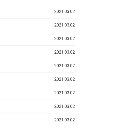
2021.03.02
2021.03.02
2021.03.02
2021.03.02
2021.03.02
2021.03.02
2021.03.02
2021.03.02
2021.03.02