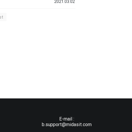
2021.03.02
st
E-mail :
b.support@midasit.com