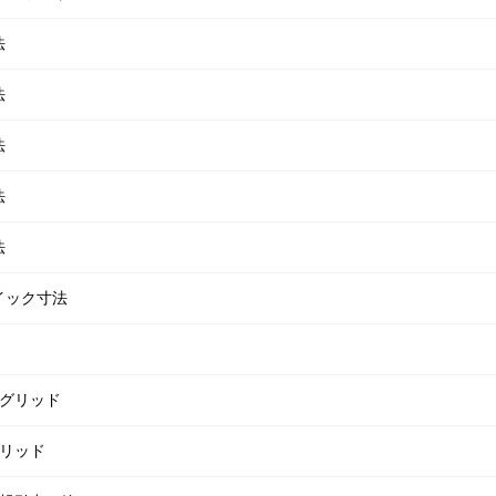
法
法
法
法
法
クイック寸法
ベルグリッド
列グリッド