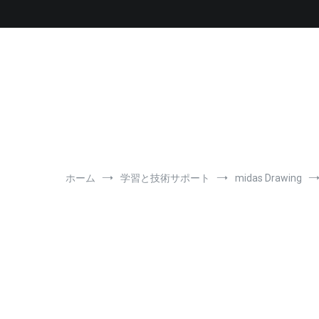
コ
ン
テ
ン
ツ
へ
ス
キ
ッ
プ
ホーム
学習と技術サポート
midas Drawing