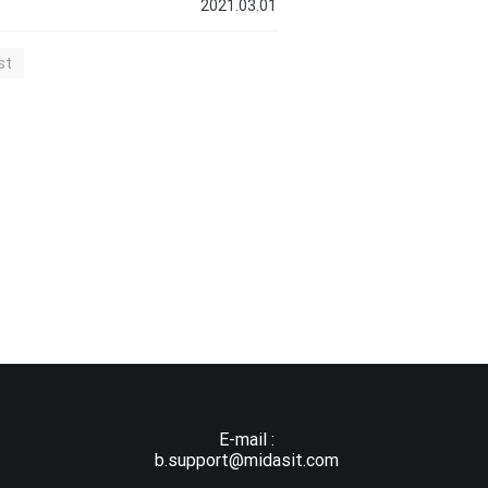
2021.03.01
st
E-mail :
b.support@midasit.com