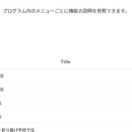
プログラム内のメニューごとに機能の説明を参照できます。
Title
寸法
寸法
法
法
 > 折り曲げ半径寸法