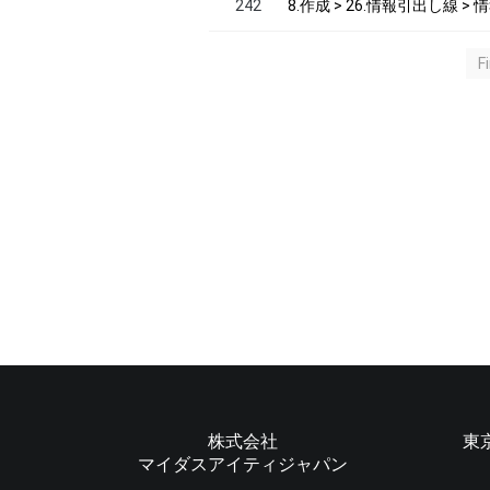
242
8.作成 > 26.情報引出し線 >
F
株式会社
東
マイダスアイティジャパン