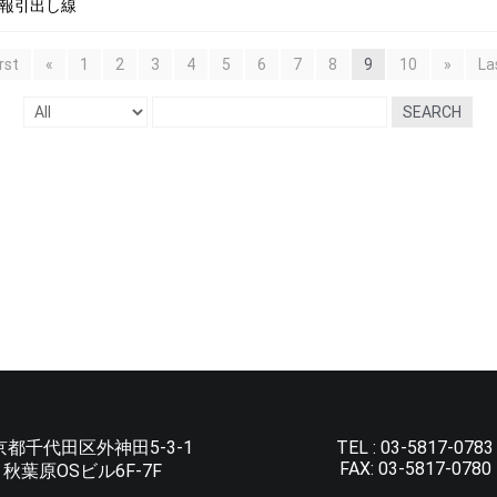
 情報引出し線
irst
«
1
2
3
4
5
6
7
8
9
10
»
La
SEARCH
京都千代田区外神田5-3-1
TEL :
03-5817-0783
FAX:
03-5817-0780
秋葉原OSビル6F-7F