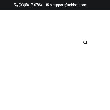
(03)5817-0783
b.support@midasit.com