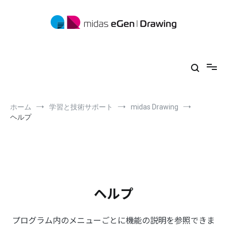
コ
ン
テ
ン
ツ
midas eGen
形状に制限がない一貫構造計算ソフトウェア
へ
ス
キ
ッ
プ
ホーム
学習と技術サポート
midas Drawing
ヘルプ
ヘルプ
プログラム内のメニューごとに機能の説明を参照できま