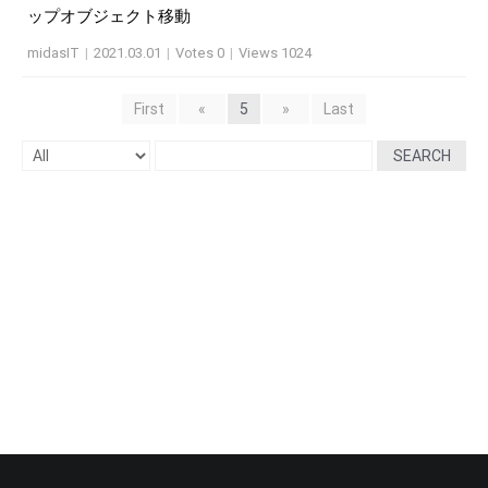
ップオブジェクト移動
midasIT
|
2021.03.01
|
Votes 0
|
Views 1024
First
«
5
»
Last
SEARCH