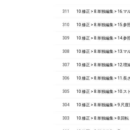
311
10.修正 > 8.単独編集 > 1
310
10.修正 > 8.単独編集 > 1
309
10.修正 > 8.単独編集 > 1
308
10.修正 > 8.単独編集 > 1
307
10.修正 > 8.単独編集 > 12
306
10.修正 > 8.単独編集 > 11
305
10.修正 > 8.単独編集 > 10
304
10.修正 > 8.単独編集 > 9.
303
10.修正 > 8.単独編集 > 8.回転