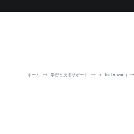
コ
ン
テ
ン
ツ
へ
ス
キ
ッ
プ
ホーム
学習と技術サポート
midas Drawing