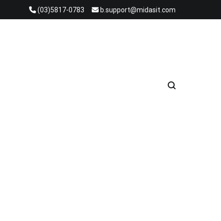
(03)5817-0783
b.support@midasit.com