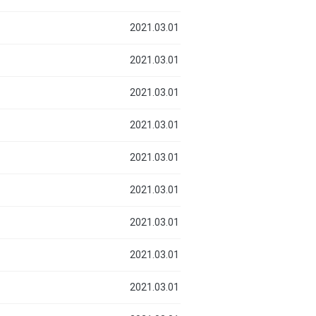
2021.03.01
2021.03.01
2021.03.01
2021.03.01
2021.03.01
2021.03.01
2021.03.01
2021.03.01
2021.03.01