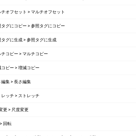
6.マルチオフセット > マルチオフセット
5.参照タグにコピー > 参照タグにコピー
4.参照タグに生成 > 参照タグに生成
3.マルチコピー > マルチコピー
.増減コピー > 増減コピー
.長さ編集 > 長さ編集
.ストレッチ > ストレッチ
尺度変更 > 尺度変更
 > 回転