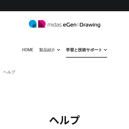
midas eGen
形状に制限がない一貫構造計算ソフトウェア
HOME
製品紹介
学習と技術サポート
ヘルプ
ヘルプ