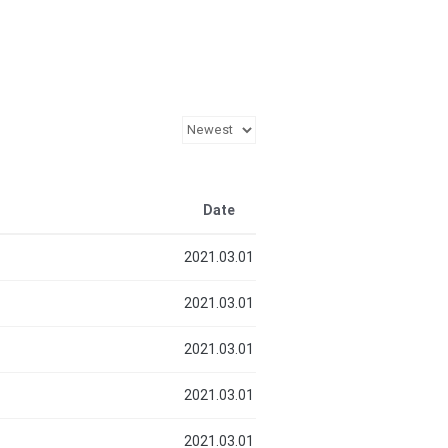
Date
2021.03.01
2021.03.01
2021.03.01
2021.03.01
2021.03.01